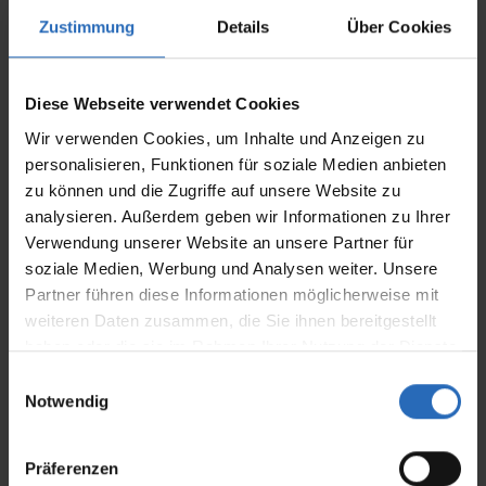
Zustimmung
Details
Über Cookies
Diese Webseite verwendet Cookies
Wir verwenden Cookies, um Inhalte und Anzeigen zu
personalisieren, Funktionen für soziale Medien anbieten
zu können und die Zugriffe auf unsere Website zu
analysieren. Außerdem geben wir Informationen zu Ihrer
Verwendung unserer Website an unsere Partner für
soziale Medien, Werbung und Analysen weiter. Unsere
Partner führen diese Informationen möglicherweise mit
weiteren Daten zusammen, die Sie ihnen bereitgestellt
haben oder die sie im Rahmen Ihrer Nutzung der Dienste
gesammelt haben.
E
Notwendig
i
Details und Varianten
n
w
Präferenzen
i