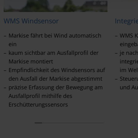
WMS Windsensor
Integri
Markise fährt bei Wind automatisch
WMS Ko
ein
eingeb
kaum sichtbar am Ausfallprofil der
je nac
Markise montiert
integr
Empfindlichkeit des Windsensors auf
im Wel
den Ausfall der Markise abgestimmt
Steuer
präzise Erfassung der Bewegung am
und Au
Ausfallprofil mithilfe des
Erschütterungssensors