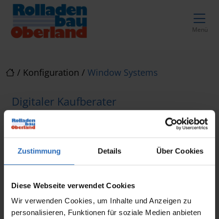
Direkt zur Top-Navigation
Direkt zur Hauptnavigation
Zum Inhalt springen
Direkt zum Footer
Hauptnavigation
Menü
/
Konfiguration
/
Window Systems
Digitaler Kaufberater
Sonnenschutz für Fenster
außen konfigurieren
Zustimmung
Details
Über Cookies
Nutzen Sie unseren Konfigurator. Sie erhalten
sofort
eine
Kostenübersicht
für Ihr
Diese Webseite verwendet Cookies
Wunschdesign. Gleichzeitig gewinnen wir
Wir verwenden Cookies, um Inhalte und Anzeigen zu
einen ersten Einblick in Ihre Vorstellungen und
personalisieren, Funktionen für soziale Medien anbieten