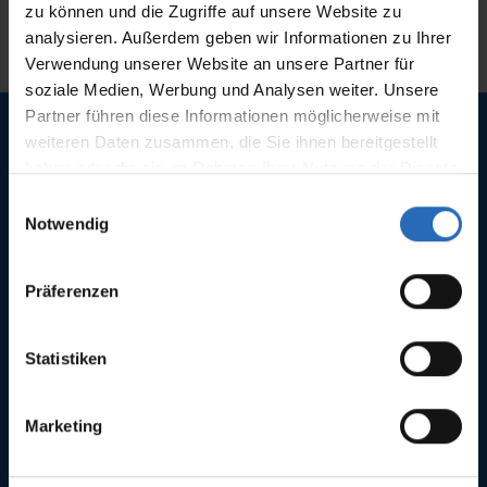
Wünsche.
zu können und die Zugriffe auf unsere Website zu
analysieren. Außerdem geben wir Informationen zu Ihrer
Verwendung unserer Website an unsere Partner für
soziale Medien, Werbung und Analysen weiter. Unsere
Partner führen diese Informationen möglicherweise mit
weiteren Daten zusammen, die Sie ihnen bereitgestellt
haben oder die sie im Rahmen Ihrer Nutzung der Dienste
Rolladenbau Oberland GmbH
gesammelt haben.
E
Höhenbergweg 7
Notwendig
i
82441 Ohlstadt
n
w
Präferenzen
+49 8841 7515
i
kontakt@rolladenbau-oberland.de
l
l
Statistiken
i
Öffnungszeiten
g
Marketing
Montag - Donnerstag
u
8:30 - 12:00 Uhr
n