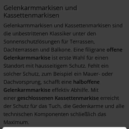
Gelenkarmmarkisen und
Kassettenmarkisen
Gelenkarmmarkisen und Kassettenmarkisen sind
die unbestrittenen Klassiker unter den
Sonnenschutzlösungen für Terrassen,
Dachterrassen und Balkone. Eine filigrane
offene
Gelenkarmmarkise
ist erste Wahl für einen
Standort mit hausseitigem Schutz. Fehlt ein
solcher Schutz, zum Beispiel ein Mauer- oder
Dachvorsprung, schafft eine
halboffene
Gelenkarmmarkise
effektiv Abhilfe. Mit
einer
geschlossenen Kassettenmarkise
erreicht
der Schutz für das Tuch, die Gedenkarme und alle
technischen Komponenten schließlich das
Maximum.