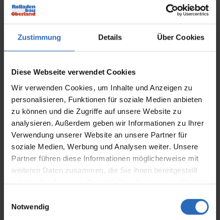
Zustimmung
Details
Über Cookies
Pergolamarkisen und freistehende
Markisen
Diese Webseite verwendet Cookies
Unsere prämierten Pergolamarkisen von markilux
Wir verwenden Cookies, um Inhalte und Anzeigen zu
sind echte Juwelen der Terrassengestaltung.
personalisieren, Funktionen für soziale Medien anbieten
Neben einem außergewöhnlichen Design
zu können und die Zugriffe auf unsere Website zu
überzeugen sie durch
analysieren. Außerdem geben wir Informationen zu Ihrer
Verwendung unserer Website an unsere Partner für
vorzügliche
Windstabilität
und eine
soziale Medien, Werbung und Analysen weiter. Unsere
exzellente
Tuchspannung
. Selbst die Beschattung
Partner führen diese Informationen möglicherweise mit
sehr großer Flächen ist mit diesen Meisterwerken
weiteren Daten zusammen, die Sie ihnen bereitgestellt
des Sonnenschutzes problemlos möglich.
haben oder die sie im Rahmen Ihrer Nutzung der Dienste
gesammelt haben.
E
Wünschen Sie sich Sonnenschutz etwas weiter
Notwendig
i
vom Haus entfernt, treffen Sie mit