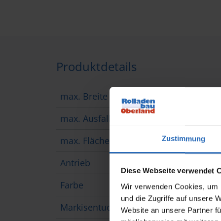
Produktdetails
max. Breite
650
max. Ausfall
600
Zustimmung
max. Fläche
30 m
Antrieb
Moto
Diese Webseite verwendet 
Farbe
opti
Wir verwenden Cookies, um I
und die Zugriffe auf unsere 
Markisentuch
Acryl
Website an unsere Partner fü