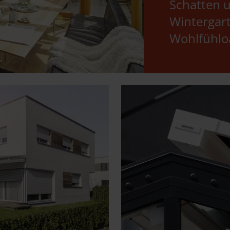
Schatten 
Wintergart
Wohlfühlo