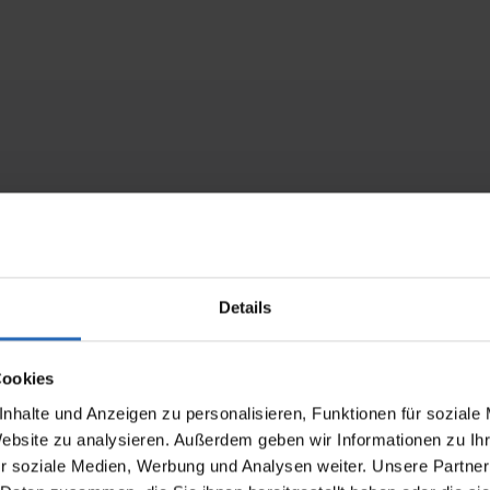
0 mm
0 mm
Details
²
r, WMS Funkmotor
Cookies
onal gem. WAREMA Farbwelt, pulverbeschichtet
nhalte und Anzeigen zu personalisieren, Funktionen für soziale
Website zu analysieren. Außerdem geben wir Informationen zu I
 All Weather, Acryl Standard, Screen, Soltis 92, Starlig
r soziale Medien, Werbung und Analysen weiter. Unsere Partner