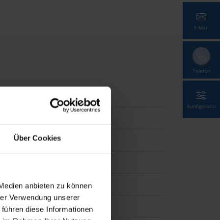
E-Mail
Telefon
Konfigurator
Über Cookies
 Medien anbieten zu können
hrer Verwendung unserer
ht Blue, Twilight Pearl
 führen diese Informationen